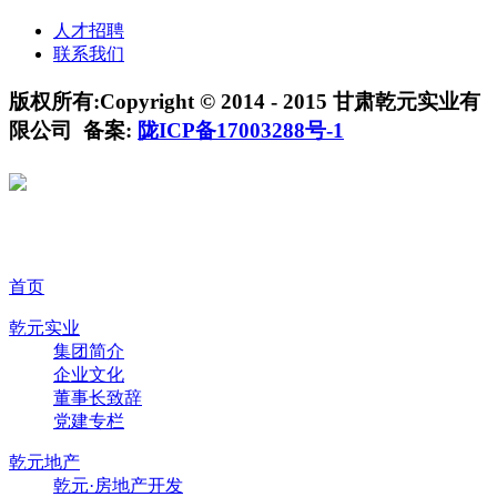
人才招聘
联系我们
版权所有:Copyright © 2014 - 2015 甘肃乾元实业有
限公司
备案:
陇ICP备17003288号-1
首页
乾元实业
集团简介
企业文化
董事长致辞
党建专栏
乾元地产
乾元·房地产开发