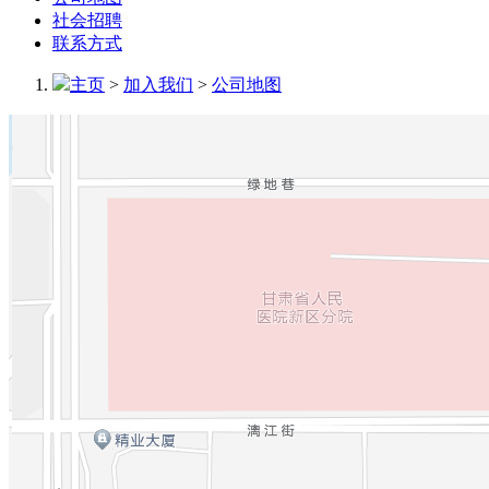
社会招聘
联系方式
主页
>
加入我们
>
公司地图