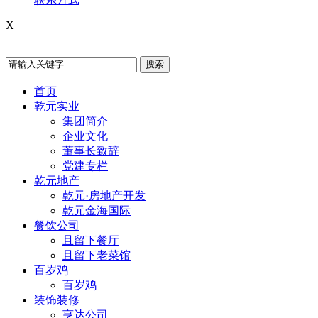
X
首页
乾元实业
集团简介
企业文化
董事长致辞
党建专栏
乾元地产
乾元·房地产开发
乾元金海国际
餐饮公司
且留下餐厅
且留下老菜馆
百岁鸡
百岁鸡
装饰装修
亨达公司