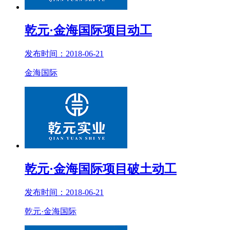
乾元·金海国际项目动工
发布时间：2018-06-21
金海国际
乾元·金海国际项目破土动工
发布时间：2018-06-21
乾元·金海国际