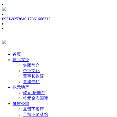
0931-8253640
17361666212
首页
乾元实业
集团简介
企业文化
董事长致辞
党建专栏
乾元地产
乾元·房地产
乾元金海国际
餐饮公司
且留下餐厅
且留下老菜馆