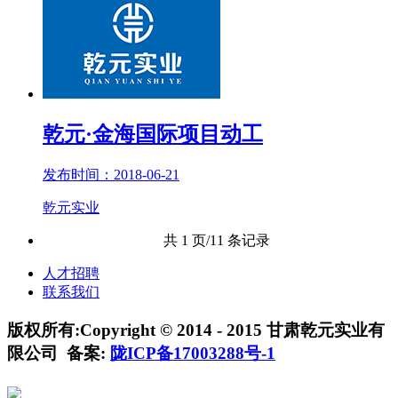
乾元·金海国际项目动工
发布时间：2018-06-21
乾元实业
共 1 页/11 条记录
人才招聘
联系我们
版权所有:Copyright © 2014 - 2015 甘肃乾元实业有
限公司
备案:
陇ICP备17003288号-1