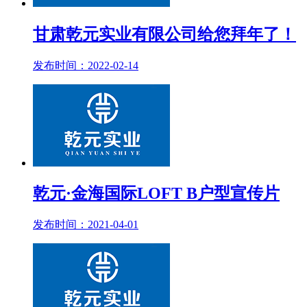
甘肃乾元实业有限公司给您拜年了！
发布时间：2022-02-14
乾元·金海国际LOFT B户型宣传片
发布时间：2021-04-01