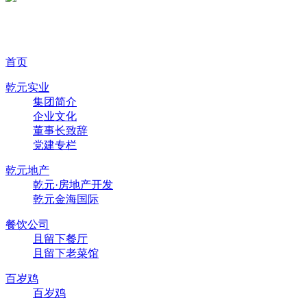
首页
乾元实业
集团简介
企业文化
董事长致辞
党建专栏
乾元地产
乾元·房地产开发
乾元金海国际
餐饮公司
且留下餐厅
且留下老菜馆
百岁鸡
百岁鸡