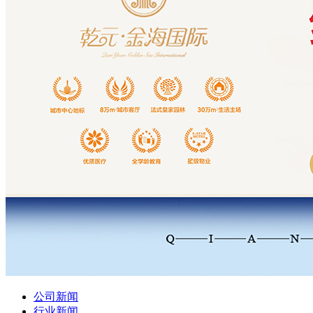
公司新闻
行业新闻