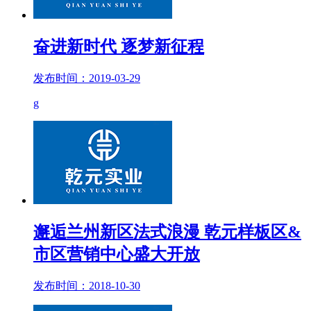
奋进新时代 逐梦新征程
发布时间：2019-03-29
g
邂逅兰州新区法式浪漫 乾元样板区&
市区营销中心盛大开放
发布时间：2018-10-30