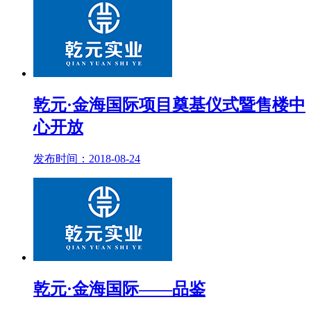
乾元·金海国际项目奠基仪式暨售楼中
心开放
发布时间：2018-08-24
乾元·金海国际——品鉴