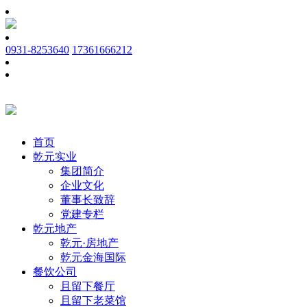
0931-8253640
17361666212
首页
乾元实业
集团简介
企业文化
董事长致辞
党建专栏
乾元地产
乾元·房地产
乾元金海国际
餐饮公司
且留下餐厅
且留下老菜馆