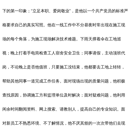
下的第一印象；“立足本职、爱岗敬业”，是他以一个共产党员的标准严
格要求自己的真实写照。他在一线工作中不分昼夜时常出现在施工现
场的每个角落，为施工现场解决技术难题。下雨天撑着伞在工地巡
视；晚上打着手电筒检查工人宿舍安全卫生；同事请假，主动顶班代
岗，不论晚上是否他值班，只要施工没结束，他都要去工地上转转，
帮助其他同事一道完成工作任务。面对现场出现的质量问题，他积极
查找原因，协调施工方和监理单位及时解决；面对疑难问题，他利用
闲余时间翻阅资料、网上搜索、请教别人，提高自己的专业知识。面
对新员工不熟悉环境、不了解情况，他不厌其烦的一次次带他们去现